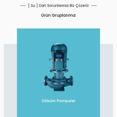
[ Su ] Dan Sorunlarınızı Biz Çözeriz
Ürün Gruplarımız
Döküm Pompalar
r